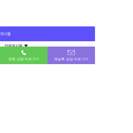
게시물
전체게시물
2025년 9월 15일
전체게시물
전화 상담 바로가기
채널톡 상담 바로가기
50만원 소액결제 진행하고 가요 첫 이용
인데 만족 스럽네요 ㅎㅎ
이용후기
감사합니다 
공지사항
이용후기
이번달 비상금! 포도페이에서 해결하세요.
소액결제 · 신용카드 · 정보이용료 · 문화상품권 · 모바일상품권 등 모든 현금화 전문업체
상호명 : 포도페이｜대표전화 :
010-7715-0580
｜카카오톡ID : DPAY
​소액결제현금화, 신용카드현금화, 콘텐츠이용료현금화, 정보이용료현금화
Copyright © 포도페이 All Rights Reserved 2017 – 2024