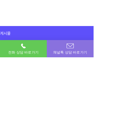
게시물
전체게시물
전화 상담 바로가기
채널톡 상담 바로가기
2025년 12월 5일
전체게시물
한도 다 진행해주셔서 덕분에 살았습니다
감사합니다 또 이용할게요
이용후기
이용후기
공지사항
이번달 비상금! 포도페이에서 해결하세요.
소액결제 · 신용카드 · 정보이용료 · 문화상품권 · 모바일상품권 등 모든 현금화 전문업체
상호명 : 포도페이｜대표전화 :
010-7715-0580
｜카카오톡ID : DPAY
​소액결제현금화, 신용카드현금화, 콘텐츠이용료현금화, 정보이용료현금화
Copyright © 포도페이 All Rights Reserved 2017 – 2024