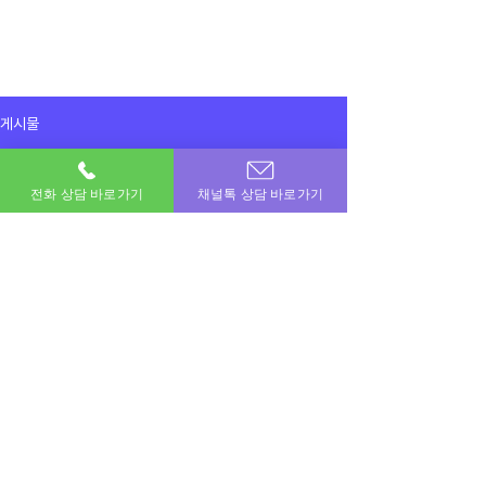
게시물
전체게시물
전화 상담 바로가기
채널톡 상담 바로가기
2025년 7월 6일
전체게시물
포도페이 수수료 좋네요 ㅋㅋ
감사요
이용후기
이용후기
공지사항
이번달 비상금! 포도페이에서 해결하세요.
소액결제 · 신용카드 · 정보이용료 · 문화상품권 · 모바일상품권 등 모든 현금화 전문업체
상호명 : 포도페이｜대표전화 :
010-7715-0580
｜카카오톡ID : DPAY
​소액결제현금화, 신용카드현금화, 콘텐츠이용료현금화, 정보이용료현금화
Copyright © 포도페이 All Rights Reserved 2017 – 2024