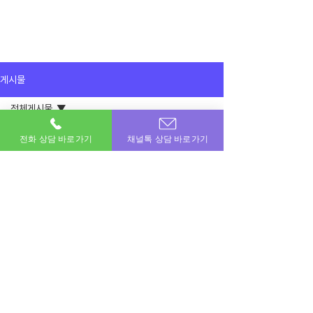
게시물
전체게시물
2025년 10월 21일
전체게시물
전화 상담 바로가기
채널톡 상담 바로가기
콘텐츠 남은한도 사용하고 모자란금액 카
드로 했습닏
이용후기
감사합니다 
공지사항
이용후기
이번달 비상금! 포도페이에서 해결하세요.
소액결제 · 신용카드 · 정보이용료 · 문화상품권 · 모바일상품권 등 모든 현금화 전문업체
상호명 : 포도페이｜대표전화 :
010-7715-0580
｜카카오톡ID : DPAY
​소액결제현금화, 신용카드현금화, 콘텐츠이용료현금화, 정보이용료현금화
Copyright © 포도페이 All Rights Reserved 2017 – 2024