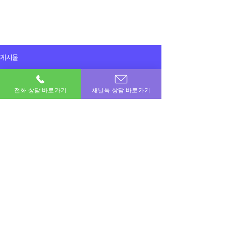
게시물
전체게시물
전화 상담 바로가기
채널톡 상담 바로가기
2025년 1월 22일
전체게시물
컬쳐랜드 45만원 현금화했어여
감사합니다 !
이용후기
이용후기
공지사항
이번달 비상금! 포도페이에서 해결하세요.
소액결제 · 신용카드 · 정보이용료 · 문화상품권 · 모바일상품권 등 모든 현금화 전문업체
상호명 : 포도페이｜대표전화 :
010-7715-0580
｜카카오톡ID : DPAY
​소액결제현금화, 신용카드현금화, 콘텐츠이용료현금화, 정보이용료현금화
Copyright © 포도페이 All Rights Reserved 2017 – 2024