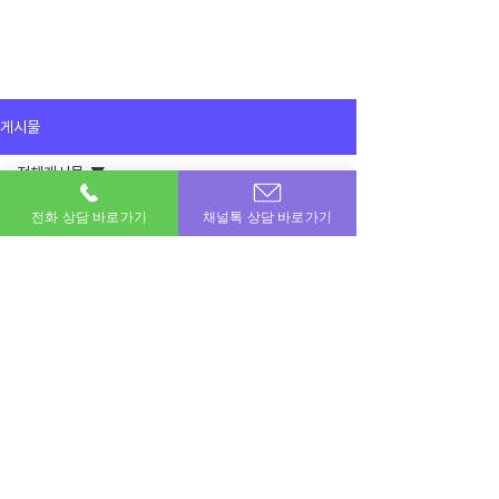
게시물
전체게시물
2025년 3월 24일
전화 상담 바로가기
채널톡 상담 바로가기
전체게시물
카드로 150 신한하나 입니다
감사합니다! 할부 짧게했습니다 무이자 너무 좋습
이용후기
니닿ㅎㅎ
공지사항
이용후기
이번달 비상금! 포도페이에서 해결하세요.
소액결제 · 신용카드 · 정보이용료 · 문화상품권 · 모바일상품권 등 모든 현금화 전문업체
상호명 : 포도페이｜대표전화 :
010-7715-0580
｜카카오톡ID : DPAY
​소액결제현금화, 신용카드현금화, 콘텐츠이용료현금화, 정보이용료현금화
Copyright © 포도페이 All Rights Reserved 2017 – 2024