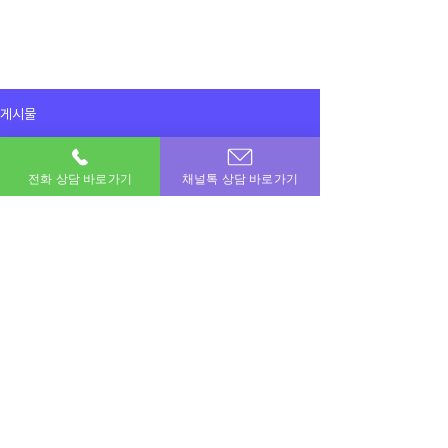
게시물
전체게시물
전화 상담 바로가기
채널톡 상담 바로가기
2025년 9월 24일
전체게시물
카드결제 50만원 했습니다
감사합니다 
이용후기
이용후기
공지사항
이번달 비상금! 포도페이에서 해결하세요.
소액결제 · 신용카드 · 정보이용료 · 문화상품권 · 모바일상품권 등 모든 현금화 전문업체
상호명 : 포도페이｜대표전화 :
010-7715-0580
｜카카오톡ID : DPAY
​소액결제현금화, 신용카드현금화, 콘텐츠이용료현금화, 정보이용료현금화
Copyright © 포도페이 All Rights Reserved 2017 – 2024