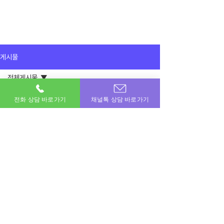
게시물
전체게시물
2025년 8월 5일
전체게시물
전화 상담 바로가기
채널톡 상담 바로가기
진행빠르고 상담도 친절해서 자주이용중
입니다
이용후기
감사합니다 ㅎㅎ
공지사항
이용후기
이번달 비상금! 포도페이에서 해결하세요.
소액결제 · 신용카드 · 정보이용료 · 문화상품권 · 모바일상품권 등 모든 현금화 전문업체
상호명 : 포도페이｜대표전화 :
010-7715-0580
｜카카오톡ID : DPAY
​소액결제현금화, 신용카드현금화, 콘텐츠이용료현금화, 정보이용료현금화
Copyright © 포도페이 All Rights Reserved 2017 – 2024