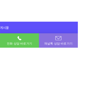
게시물
전체게시물
전화 상담 바로가기
채널톡 상담 바로가기
2025년 6월 21일
전체게시물
지인추천 또 할게요 ㅎ 3만원 감사용
감사합니다
이용후기
이용후기
공지사항
이번달 비상금! 포도페이에서 해결하세요.
소액결제 · 신용카드 · 정보이용료 · 문화상품권 · 모바일상품권 등 모든 현금화 전문업체
상호명 : 포도페이｜대표전화 :
010-7715-0580
｜카카오톡ID : DPAY
​소액결제현금화, 신용카드현금화, 콘텐츠이용료현금화, 정보이용료현금화
Copyright © 포도페이 All Rights Reserved 2017 – 2024