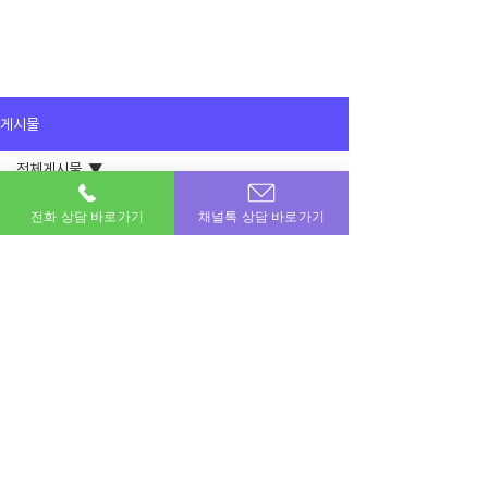
게시물
전체게시물
2025년 7월 30일
전체게시물
전화 상담 바로가기
채널톡 상담 바로가기
알바비 들어오기전 생활비 벌어서 다행이
네요 ㅎㅎ
이용후기
감사합니다 ㅎㅎ
공지사항
이용후기
이번달 비상금! 포도페이에서 해결하세요.
소액결제 · 신용카드 · 정보이용료 · 문화상품권 · 모바일상품권 등 모든 현금화 전문업체
상호명 : 포도페이｜대표전화 :
010-7715-0580
｜카카오톡ID : DPAY
​소액결제현금화, 신용카드현금화, 콘텐츠이용료현금화, 정보이용료현금화
Copyright © 포도페이 All Rights Reserved 2017 – 2024