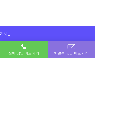
게시물
전체게시물
전화 상담 바로가기
채널톡 상담 바로가기
2025년 9월 29일
전체게시물
스타벅스 쿠폰 4장 매입 감사합니다~
스타벅스 쿠폰 40만원 진행 감사합니다!
이용후기
이용후기
공지사항
이번달 비상금! 포도페이에서 해결하세요.
소액결제 · 신용카드 · 정보이용료 · 문화상품권 · 모바일상품권 등 모든 현금화 전문업체
상호명 : 포도페이｜대표전화 :
010-7715-0580
｜카카오톡ID : DPAY
​소액결제현금화, 신용카드현금화, 콘텐츠이용료현금화, 정보이용료현금화
Copyright © 포도페이 All Rights Reserved 2017 – 2024