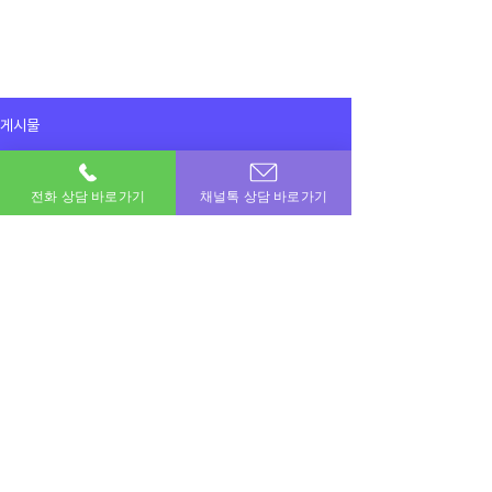
게시물
전체게시물
전화 상담 바로가기
채널톡 상담 바로가기
2025년 7월 15일
전체게시물
서브폰 신규정책으로 진행했습니다
감사합니다 
이용후기
이용후기
공지사항
이번달 비상금! 포도페이에서 해결하세요.
소액결제 · 신용카드 · 정보이용료 · 문화상품권 · 모바일상품권 등 모든 현금화 전문업체
상호명 : 포도페이｜대표전화 :
010-7715-0580
｜카카오톡ID : DPAY
​소액결제현금화, 신용카드현금화, 콘텐츠이용료현금화, 정보이용료현금화
Copyright © 포도페이 All Rights Reserved 2017 – 2024