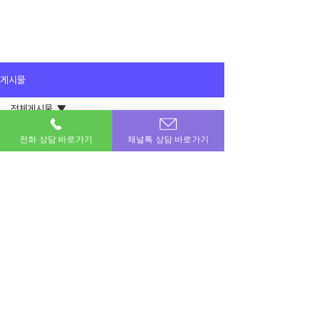
게시물
전체게시물
1월 4일
전체게시물
전화 상담 바로가기
채널톡 상담 바로가기
상품권 현금화 3분만에 입금까지 받았습
니다
이용후기
주말 잘 보내세요 !
공지사항
이용후기
이번달 비상금! 포도페이에서 해결하세요.
소액결제 · 신용카드 · 정보이용료 · 문화상품권 · 모바일상품권 등 모든 현금화 전문업체
상호명 : 포도페이｜대표전화 :
010-7715-0580
｜카카오톡ID : DPAY
​소액결제현금화, 신용카드현금화, 콘텐츠이용료현금화, 정보이용료현금화
Copyright © 포도페이 All Rights Reserved 2017 – 2024