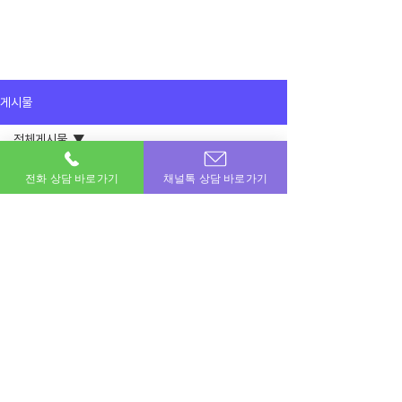
게시물
전체게시물
2025년 7월 24일
전체게시물
전화 상담 바로가기
채널톡 상담 바로가기
상담사님이 너무 잘 알려주셔서 콘텐츠진
행 편하게 했습니다
이용후기
입금도 너무 빠르고 좋네용
공지사항
이용후기
이번달 비상금! 포도페이에서 해결하세요.
소액결제 · 신용카드 · 정보이용료 · 문화상품권 · 모바일상품권 등 모든 현금화 전문업체
상호명 : 포도페이｜대표전화 :
010-7715-0580
｜카카오톡ID : DPAY
​소액결제현금화, 신용카드현금화, 콘텐츠이용료현금화, 정보이용료현금화
Copyright © 포도페이 All Rights Reserved 2017 – 2024