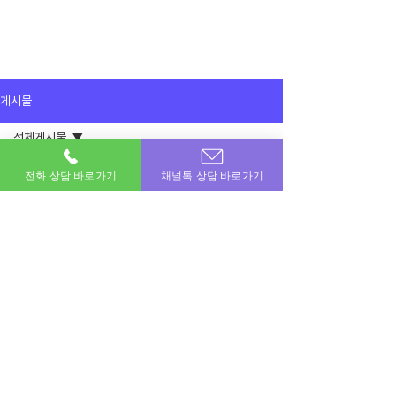
게시물
전체게시물
2025년 10월 12일
전체게시물
전화 상담 바로가기
채널톡 상담 바로가기
삼성카드 100만원 가능해서 그만큼만 진
행했어요
이용후기
감사합니다
공지사항
이용후기
이번달 비상금! 포도페이에서 해결하세요.
소액결제 · 신용카드 · 정보이용료 · 문화상품권 · 모바일상품권 등 모든 현금화 전문업체
상호명 : 포도페이｜대표전화 :
010-7715-0580
｜카카오톡ID : DPAY
​소액결제현금화, 신용카드현금화, 콘텐츠이용료현금화, 정보이용료현금화
Copyright © 포도페이 All Rights Reserved 2017 – 2024