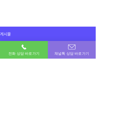
게시물
전체게시물
전화 상담 바로가기
채널톡 상담 바로가기
2025년 4월 25일
전체게시물
미납이여도 진행 가능하내오
또 이용하겠습민다
이용후기
이용후기
공지사항
이번달 비상금! 포도페이에서 해결하세요.
소액결제 · 신용카드 · 정보이용료 · 문화상품권 · 모바일상품권 등 모든 현금화 전문업체
상호명 : 포도페이｜대표전화 :
010-7715-0580
｜카카오톡ID : DPAY
​소액결제현금화, 신용카드현금화, 콘텐츠이용료현금화, 정보이용료현금화
Copyright © 포도페이 All Rights Reserved 2017 – 2024