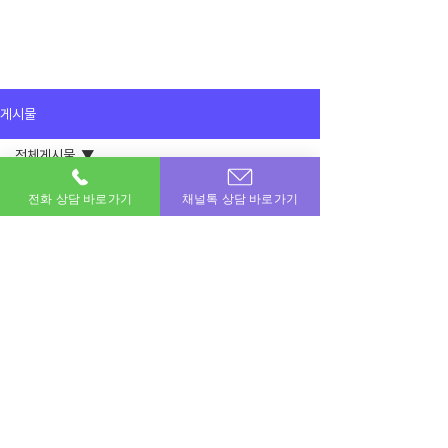
게시물
전체게시물
2025년 8월 8일
전체게시물
전화 상담 바로가기
채널톡 상담 바로가기
미납이라 소액결제는 불가능 했는데 다행
히 콘텐츠로 진행했습니다
이용후기
감사합니다 
공지사항
이용후기
이번달 비상금! 포도페이에서 해결하세요.
소액결제 · 신용카드 · 정보이용료 · 문화상품권 · 모바일상품권 등 모든 현금화 전문업체
상호명 : 포도페이｜대표전화 :
010-7715-0580
｜카카오톡ID : DPAY
​소액결제현금화, 신용카드현금화, 콘텐츠이용료현금화, 정보이용료현금화
Copyright © 포도페이 All Rights Reserved 2017 – 2024